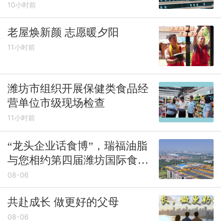
秋楼市第一枪，潍坊高品质住
10小时前
宅跑出加速度
老屋焕新颜 志愿暖夕阳
11小时前
潍坊市组织开展保健类食品经
营单位市级现场检查
11小时前
“龙头企业话食博”，瑞福油脂
与您相约第四届潍坊国际食品
农产品博览会
08-06
共赴成长 做更好的父母
08-06