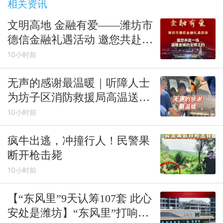
相关资讯
文明高地 金融有爱——潍坊市
德信金融礼遇活动 邀您共赴一
场温暖全城的文明之约
10小时前
无声的感谢最温暖｜听障人士
为坊子区消防救援局高温送清
凉
10小时前
疯牛出逃，冲撞行人！民警果
断开枪击毙
10小时前
【“东风里”9天认筹107套 此心
安处是潍坊】“东风里”打响金