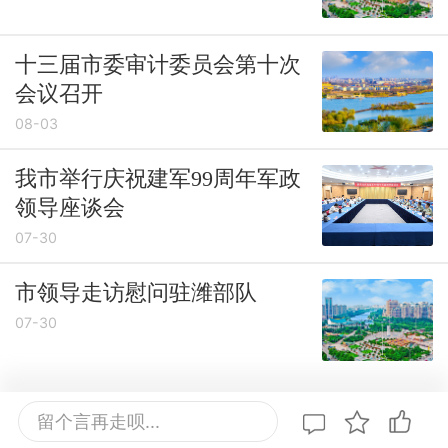
十三届市委审计委员会第十次
会议召开
08-03
我市举行庆祝建军99周年军政
领导座谈会
07-30
市领导走访慰问驻潍部队
07-30
留个言再走呗...