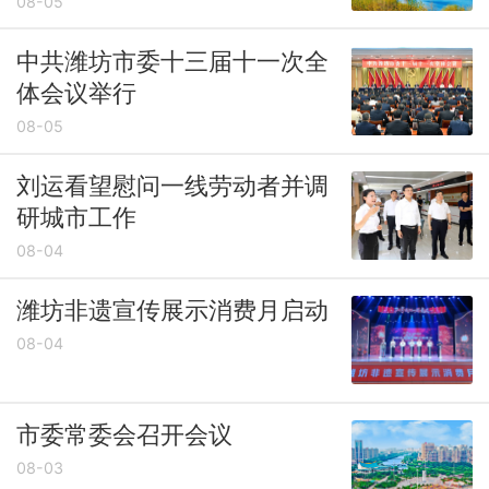
展监督谈话
08-05
中共潍坊市委十三届十一次全
体会议举行
08-05
刘运看望慰问一线劳动者并调
研城市工作
08-04
潍坊非遗宣传展示消费月启动
08-04
市委常委会召开会议
08-03